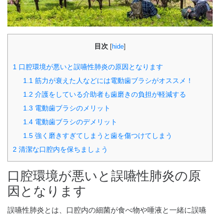
目次
[
hide
]
1
口腔環境が悪いと誤嚥性肺炎の原因となります
1.1
筋力が衰えた人などには電動歯ブラシがオススメ！
1.2
介護をしている介助者も歯磨きの負担が軽減する
1.3
電動歯ブラシのメリット
1.4
電動歯ブラシのデメリット
1.5
強く磨きすぎてしまうと歯を傷つけてしまう
2
清潔な口腔内を保ちましょう
口腔環境が悪いと誤嚥性肺炎の原
因となります
誤嚥性肺炎とは、口腔内の細菌が食べ物や唾液と一緒に誤嚥