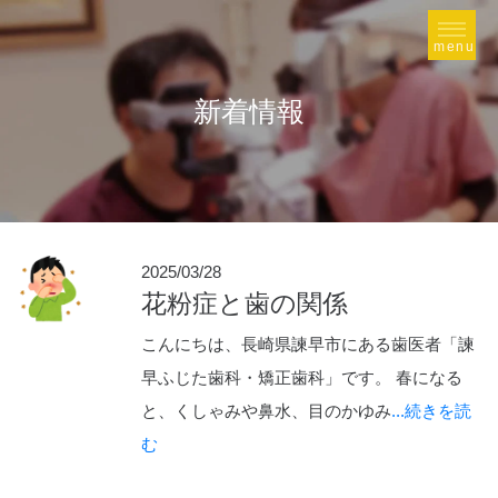
新着情報
2025/03/28
花粉症と歯の関係
こんにちは、長崎県諫早市にある歯医者「諫
早ふじた歯科・矯正歯科」です。 春になる
と、くしゃみや鼻水、目のかゆみ
...続きを読
む