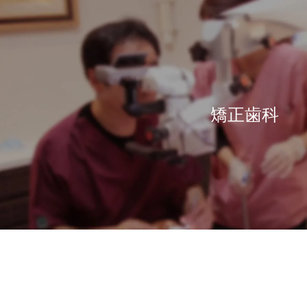
矯正歯科
ログ
ス
感染予防対策
義歯治療
口管強
ピ
ワンランク上の入れ歯
徹底した滅菌
いて
審美
報
感染予防のスペシャリスト
入れ歯のQ&A
ナー
ポセイドンシステムその1