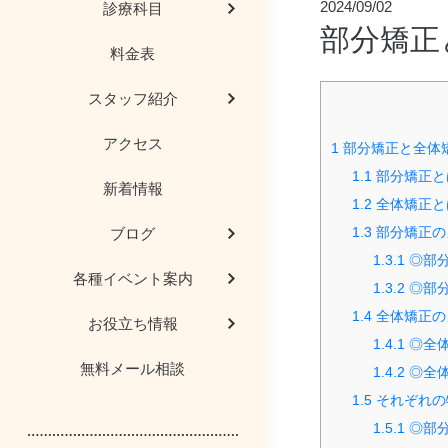
2024/09/02
診療科目
部分矯正
料金表
歯科用ＣＴ
院長コラム
歯科豆知識
審美治療
スタッフ紹介
AED（自動体外式除
歯科用語や治療
研修会レポー
予防歯科
アクセス
1
部分矯正と全体
医院からのお願
インプラント
1.1
部分矯正と
新着情報
1.2
全体矯正と
患者様の喜びの
マタニティー歯
1.3
部分矯正の
ブログ
1.3.1
◎部
顎関節症、噛み合
医院見学
各種イベント案内
1.3.2
◎部
1.4
全体矯正の
お役立ち情報
メディア情報
親知らず
1.4.1
◎全
無料メール相談
1.4.2
◎全
歯科保険医療機関の
歯茎の再生
1.5
それぞれの
1.5.1
◎部
医療DX推進体制整備
入れ歯・義歯