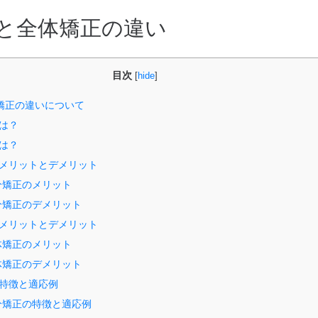
と全体矯正の違い
ポセイドンシステムその２
目次
[
hide
]
細動器）
法
ト
メディカルライトエアー
矯正の違いについて
い
ポイックウォーター
は？
は？
笑顔
科
新型コロナウィルスの現状
メリットとデメリット
分矯正のメリット
わせ
分矯正のデメリット
メリットとデメリット
体矯正のメリット
体矯正のデメリット
院内掲示
特徴と適応例
分矯正の特徴と適応例
について