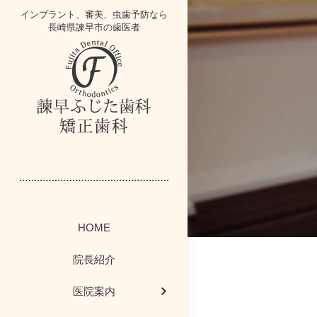
インプラント、審美、虫歯予防なら
長崎県諫早市の歯医者
インプラントブ
歯にかみニュー
スタッフ紹介
イベント情報
医院案内
一般歯科
HOME
かむかむレシ
歯周病コラム
歯周病治療
院内掲示板
院内紹介
院長紹介
感染予防対策につ
ホワイトニング・
今週のボード情
矯正歯科
医院案内
歯科お役立ちコー
最新医療設備
院長ブログ
小児歯科