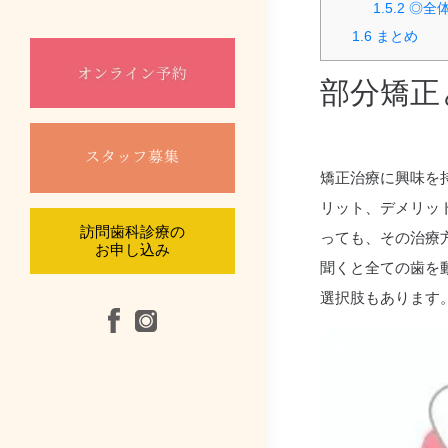
1.5.2
◎全
1.6
まとめ
口腔外科
部分矯正
根管治療
摂食嚥下リハビ
矯正治療に興味を
リット、デメリッ
訪問診療
訪問歯科診療の
っても、その治療
お申し込み
聞くと全ての歯を
選択肢もあります