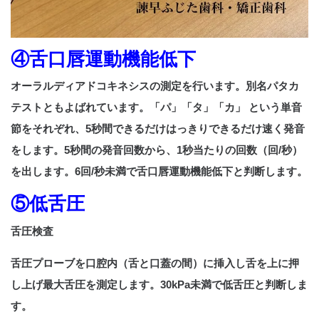
④舌口唇運動機能低下
オーラルディアドコキネシスの測定を行います。別名パタカ
テストともよばれています。「パ」「タ」「カ」 という単音
節をそれぞれ、5秒間できるだけはっきりできるだけ速く発音
をします。5秒間の発音回数から、1秒当たりの回数（回/秒）
を出します。6回/秒未満で舌口唇運動機能低下と判断します。
⑤低舌圧
舌圧検査
舌圧プローブを口腔内（舌と口蓋の間）に挿入し舌を上に押
し上げ最大舌圧を測定します。30kPa未満で低舌圧と判断しま
す。