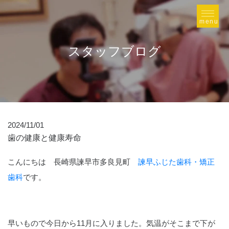
スタッフブログ
2024/11/01
歯の健康と健康寿命
こんにちは 長崎県諫早市多良見町
諫早ふじた歯科・矯正
歯科
です。
早いもので今日から11月に入りました。気温がそこまで下が