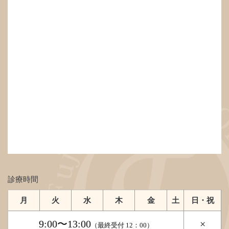
診療時間
月
火
水
木
金
土
日・祝
9:00〜13:00
×
（最終受付 12：00）