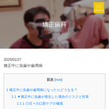
矯正歯科
2025/01/27
矯正中に虫歯や歯周病
目次
[
hide
]
1
矯正中に虫歯や歯周病になったらどうなる？
1.1
▼矯正中に虫歯が発生した場合のリスクと対策
1.1.1
◎日々の口腔ケアの徹底