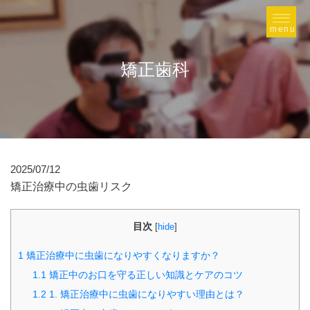
矯正歯科
2025/07/12
矯正治療中の虫歯リスク
目次
[
hide
]
1
矯正治療中に虫歯になりやすくなりますか？
1.1
矯正中のお口を守る正しい知識とケアのコツ
1.2
1. 矯正治療中に虫歯になりやすい理由とは？