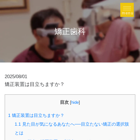
矯正歯科
2025/08/01
矯正装置は目立ちますか？
目次
[
hide
]
1
矯正装置は目立ちますか？
1.1
見た目が気になるあなたへ──目立たない矯正の選択肢
とは