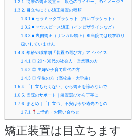
1.2
1. 従来の矯正装置＝「銀色のワイヤー」のイメージ？
1.3
2. 目立ちにくい矯正装置の種類
1.3.1
■ セラミックブラケット（白いブラケット）
1.3.2
■ マウスピース矯正（インビザラインなど）
1.3.3
■ 裏側矯正（リンガル矯正）※当院では現在取り
扱いしていません
1.4
3. 年齢や職業別「装置の選び方」アドバイス
1.4.1
◎ 20〜30代の社会人・営業職の方
1.4.2
◎ 主婦や子育て世代の方
1.4.3
◎ 学生の方（高校生・大学生）
1.5
4. 「目立ちたくない」から矯正を諦めないで
1.6
5. 当院のサポート｜装置選びから丁寧に
1.7
6. まとめ｜「目立つ」不安は今や過去のもの
1.7.1
ご予約・お問い合わせ
矯正装置は目立ちます