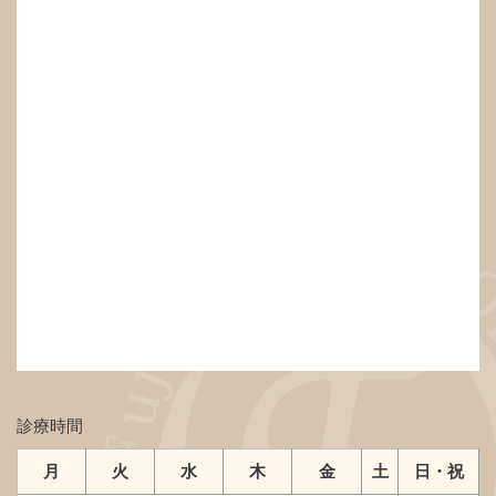
診療時間
月
火
水
木
金
土
日・祝