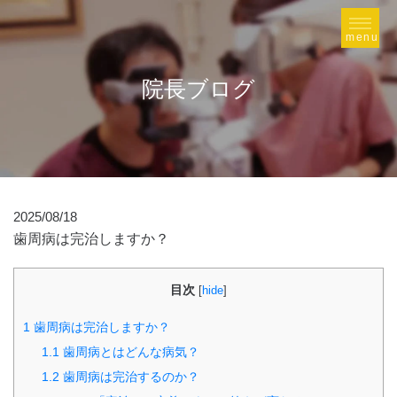
院長ブログ
2025/08/18
歯周病は完治しますか？
目次
[
hide
]
1
歯周病は完治しますか？
1.1
歯周病とはどんな病気？
1.2
歯周病は完治するのか？