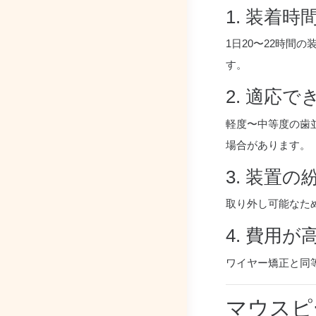
1. 装着
1日20〜22時間
す。
2. 適応
軽度〜中等度の歯
場合があります。
3. 装置
取り外し可能なた
4. 費用
ワイヤー矯正と同
マウスピ