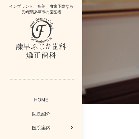
インプラント、審美、虫歯予防なら
長崎県諫早市の歯医者
インプラントブ
歯にかみニュー
スタッフ紹介
イベント情報
医院案内
一般歯科
HOME
かむかむレシ
歯周病コラム
歯周病治療
院内掲示板
院内紹介
院長紹介
感染予防対策につ
ホワイトニング・
今週のボード情
矯正歯科
医院案内
歯科お役立ちコー
最新医療設備
院長ブログ
小児歯科