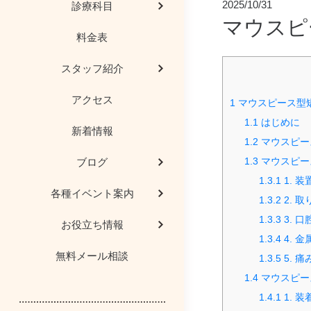
2025/10/31
診療科目
マウスピ
料金表
歯科用ＣＴ
院長コラム
歯科豆知識
審美治療
スタッフ紹介
AED（自動体外式除
歯科用語や治療
研修会レポー
予防歯科
アクセス
1
マウスピース型
医院からのお願
インプラント
1.1
はじめに
新着情報
1.2
マウスピー
患者様の喜びの
マタニティー歯
1.3
マウスピー
ブログ
1.3.1
1. 
顎関節症、噛み合
医院見学
各種イベント案内
1.3.2
2. 
1.3.3
3. 
お役立ち情報
メディア情報
親知らず
1.3.4
4. 
無料メール相談
1.3.5
5. 
歯科保険医療機関の
歯茎の再生
1.4
マウスピー
1.4.1
1. 
医療DX推進体制整備
入れ歯・義歯