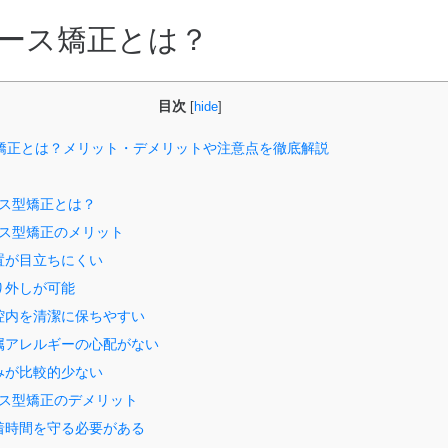
ース矯正とは？
ポセイドンシステムその２
目次
[
hide
]
細動器）
法
ト
メディカルライトエアー
矯正とは？メリット・デメリットや注意点を徹底解説
い
ポイックウォーター
ス型矯正とは？
笑顔
科
新型コロナウィルスの現状
ス型矯正のメリット
装置が目立ちにくい
わせ
取り外しが可能
口腔内を清潔に保ちやすい
金属アレルギーの心配がない
痛みが比較的少ない
院内掲示
ス型矯正のデメリット
装着時間を守る必要がある
について