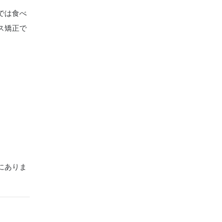
では食べ
ス矯正で
にありま