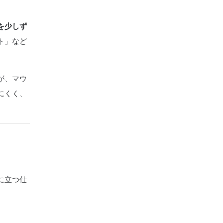
を少しず
ト」など
が、マウ
にくく、
に立つ仕