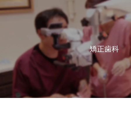
矯正歯科
ログ
ス
感染予防対策
義歯治療
口管強
ピ
ワンランク上の入れ歯
徹底した滅菌
いて
審美
報
感染予防のスペシャリスト
入れ歯のQ&A
ナー
ポセイドンシステムその1