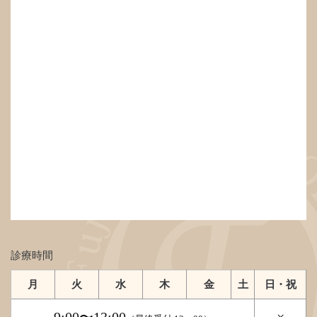
診療時間
月
火
水
木
金
土
日・祝