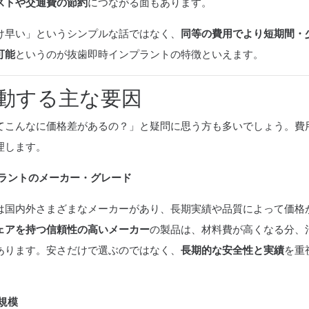
ストや交通費の節約
につながる面もあります。
け早い」というシンプルな話ではなく、
同等の費用でより短期間・
可能
というのが抜歯即時インプラントの特徴といえます。
動する主な要因
てこんなに価格差があるの？」と疑問に思う方も多いでしょう。費
理します。
プラントのメーカー・グレード
は国内外さまざまなメーカーがあり、長期実績や品質によって価格
ェアを持つ信頼性の高いメーカー
の製品は、材料費が高くなる分、
あります。安さだけで選ぶのではなく、
長期的な安全性と実績
を重
規模