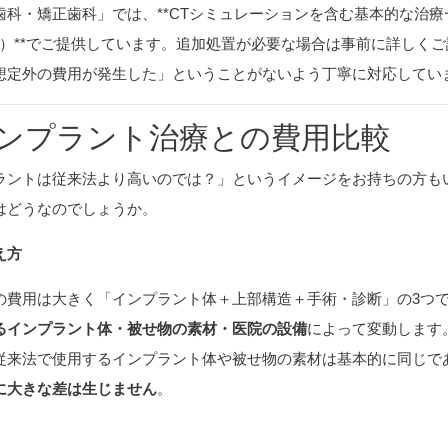
科・矯正歯科」では、**CTシミュレーションを含む基本的な治療
（税込）**でご提供しています。追加処置が必要な場合は事前に詳しく
想定外の費用が発生した」ということがないよう丁寧に対応してい
ンプラント治療との費用比較
ラントは従来法より高いのでは？」というイメージをお持ちの方も
はどうなのでしょうか。
え方
の費用は大きく「インプラント体＋上部構造＋手術・診断」の3つ
るインプラント体・被せ物の素材・医院の設備
によって変動します
従来法で使用するインプラント体や被せ物の素材は基本的に同じで
に大きな差は生じません
。