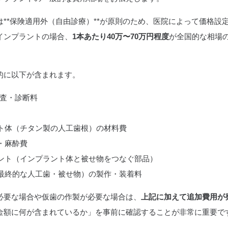
**保険適用外（自由診療）**が原則のため、医院によって価格設
インプラントの場合、
1本あたり40万〜70万円程度
が全国的な相場
的に以下が含まれます。
検査・診断料
ト体（チタン製の人工歯根）の材料費
・麻酔費
ント（インプラント体と被せ物をつなぐ部品）
最終的な人工歯・被せ物）の製作・装着料
必要な場合や仮歯の作製が必要な場合は、
上記に加えて追加費用が
金額に何が含まれているか」を事前に確認することが非常に重要で