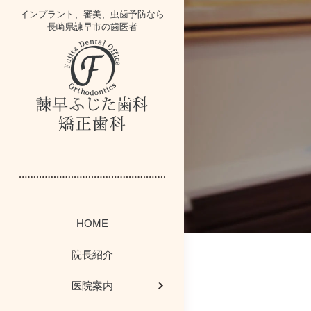
インプラント、審美、虫歯予防なら
長崎県諫早市の歯医者
インプラントブ
歯にかみニュー
スタッフ紹介
イベント情報
医院案内
一般歯科
HOME
かむかむレシ
歯周病コラム
歯周病治療
院内掲示板
院内紹介
院長紹介
感染予防対策につ
ホワイトニング・
今週のボード情
矯正歯科
医院案内
歯科お役立ちコー
最新医療設備
院長ブログ
小児歯科