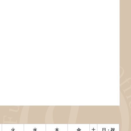
火
水
木
金
土
日・祝