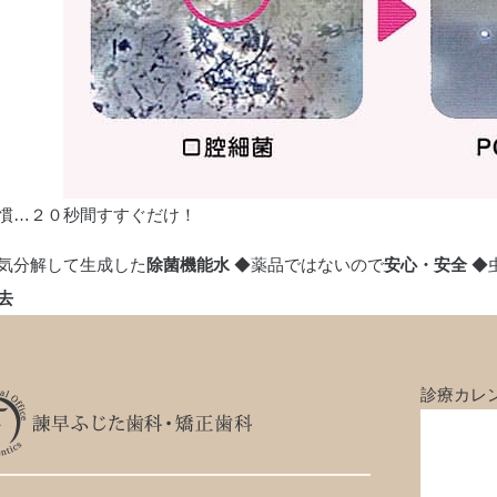
リ
慣…２０秒間すすぐだけ！
気分解して生成した
除菌機能水
◆薬品ではないので
安心・安全
◆
去
診療カレ