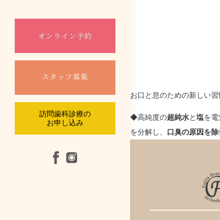
口腔外科
根管治療
摂食嚥下リハビ
お口と息のための新しい習
訪問診療
訪問歯科診療の
◆高純度の
超純水
と
塩
を電
お申し込み
を分解し、
口臭の原因を除