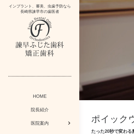
インプラント、審美、虫歯予防なら
長崎県諫早市の歯医者
インプラントブ
歯にかみニュー
スタッフ紹介
イベント情報
医院案内
一般歯科
HOME
かむかむレシ
歯周病コラム
歯周病治療
院内掲示板
院内紹介
院長紹介
ポイック
感染予防対策につ
ホワイトニング・
今週のボード情
矯正歯科
医院案内
たった20秒で変わる
歯科お役立ちコー
最新医療設備
院長ブログ
小児歯科