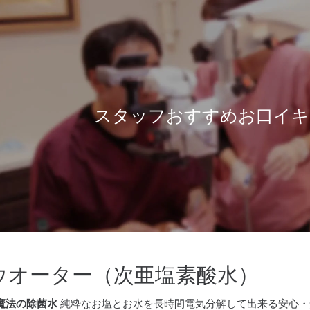
スタッフおすすめお口イキ
ログ
ス
感染予防対策
義歯治療
口管強
ピ
ワンランク上の入れ歯
徹底した滅菌
ウオーター（次亜塩素酸水）
いて
審美
報
感染予防のスペシャリスト
入れ歯のQ&A
魔法の除菌水
純粋なお塩とお水を長時間電気分解して出来る安心・
ナー
ポセイドンシステムその1