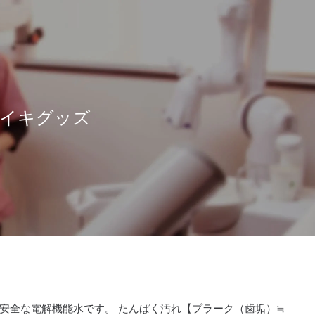
イキグッズ
安全な電解機能水です。 たんぱく汚れ【プラーク（歯垢）≒