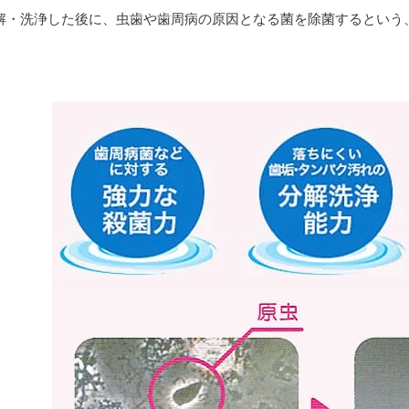
解・洗浄
した後に、虫歯や歯周病の原因となる菌を
除菌
するという
ポセイドンシステムその２
細動器）
法
ト
メディカルライトエアー
い
ポイックウォーター
笑顔
科
新型コロナウィルスの現状
わせ
院内掲示
について