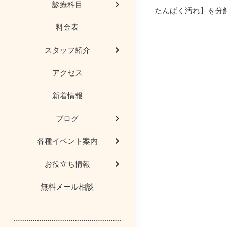
診療科目
たんぱく汚れ】を
分
料金表
歯科用ＣＴ
院長コラム
歯科豆知識
審美治療
スタッフ紹介
AED（自動体外式除
歯科用語や治療
研修会レポー
予防歯科
アクセス
医院からのお願
インプラント
新着情報
患者様の喜びの
マタニティー歯
ブログ
顎関節症、噛み合
医院見学
各種イベント案内
お役立ち情報
メディア情報
親知らず
無料メール相談
歯科保険医療機関の
歯茎の再生
医療DX推進体制整備
入れ歯・義歯