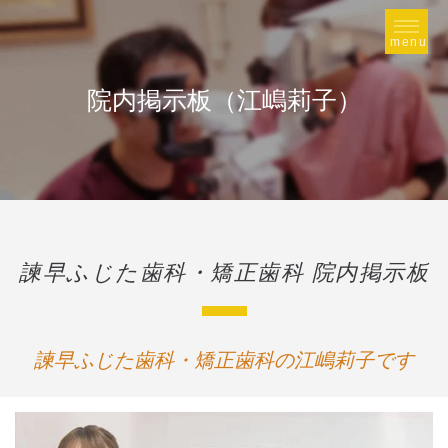
院内掲示板（江嶋莉子）
諫早ふじた歯科・矯正歯科 院内掲示板
諫早ふじた歯科・矯正歯科の江嶋莉子です