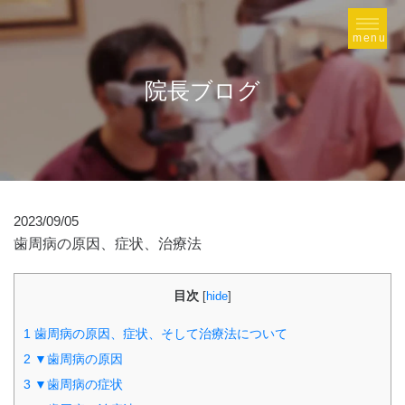
院長ブログ
2023/09/05
歯周病の原因、症状、治療法
目次
[
hide
]
1
歯周病の原因、症状、そして治療法について
2
▼歯周病の原因
3
▼歯周病の症状