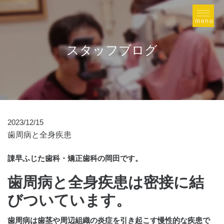
スタッフブログ
2023/12/15
歯周病と全身疾患
諌早ふじた歯科・矯正歯科の岡田です。
歯周病と全身疾患は密接に結
びついています。
歯周病は歯茎や周辺組織の炎症を引き起こす慢性的な疾患で