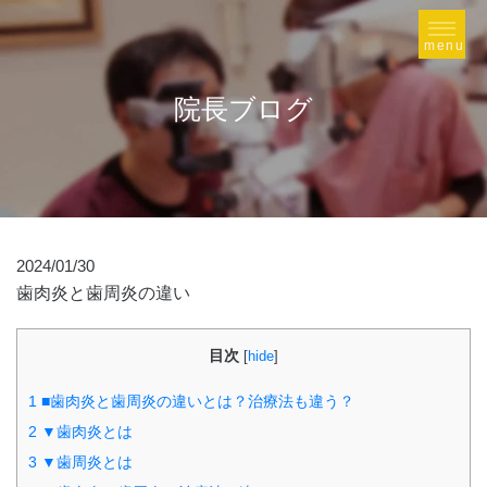
院長ブログ
2024/01/30
歯肉炎と歯周炎の違い
目次
[
hide
]
1
■歯肉炎と歯周炎の違いとは？治療法も違う？
2
▼歯肉炎とは
3
▼歯周炎とは