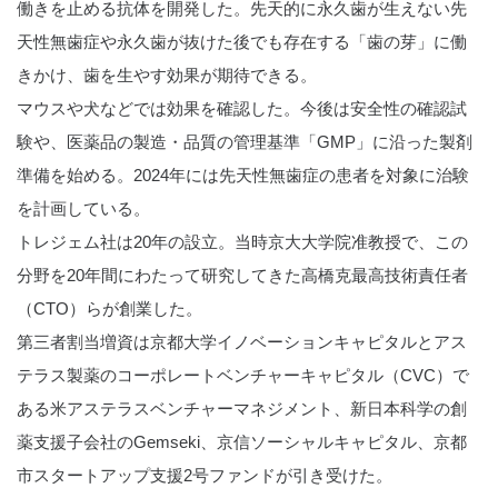
働きを止める抗体を開発した。先天的に永久歯が生えない先
天性無歯症や永久歯が抜けた後でも存在する「歯の芽」に働
きかけ、歯を生やす効果が期待できる。
マウスや犬などでは効果を確認した。今後は安全性の確認試
験や、医薬品の製造・品質の管理基準「GMP」に沿った製剤
準備を始める。2024年には先天性無歯症の患者を対象に治験
を計画している。
トレジェム社は20年の設立。当時京大大学院准教授で、この
分野を20年間にわたって研究してきた高橋克最高技術責任者
（CTO）らが創業した。
第三者割当増資は京都大学イノベーションキャピタルとアス
テラス製薬のコーポレートベンチャーキャピタル（CVC）で
ある米アステラスベンチャーマネジメント、新日本科学の創
薬支援子会社のGemseki、京信ソーシャルキャピタル、京都
市スタートアップ支援2号ファンドが引き受けた。