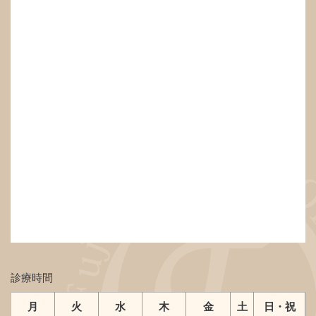
診療時間
月
火
水
木
金
土
日・祝