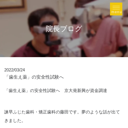
院長ブログ
2022/03/24
「歯生え薬」の安全性試験へ
「歯生え薬」の安全性試験へ 京大発新興が資金調達
諫早ふじた歯科・矯正歯科の藤田です。夢のような話が出て
きました。