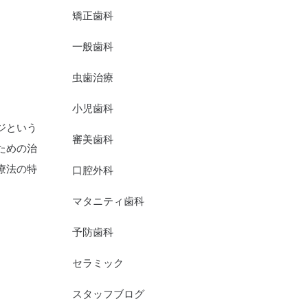
矯正歯科
一般歯科
虫歯治療
小児歯科
ジという
審美歯科
ための治
療法の特
口腔外科
マタニティ歯科
予防歯科
セラミック
スタッフブログ