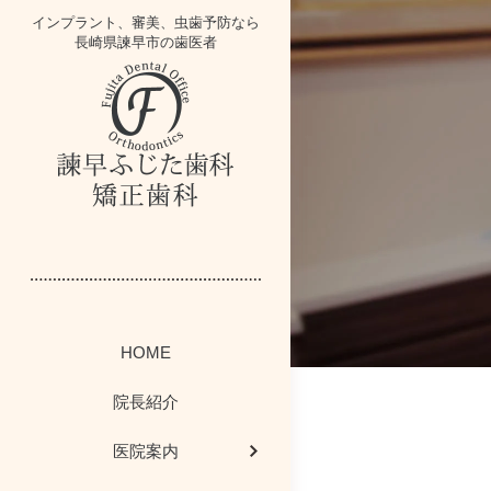
インプラント、審美、虫歯予防なら
長崎県諫早市の歯医者
インプラントブ
歯にかみニュー
スタッフ紹介
イベント情報
医院案内
一般歯科
HOME
かむかむレシ
歯周病コラム
歯周病治療
院内掲示板
院内紹介
院長紹介
感染予防対策につ
ホワイトニング・
今週のボード情
矯正歯科
医院案内
歯科お役立ちコー
最新医療設備
院長ブログ
小児歯科