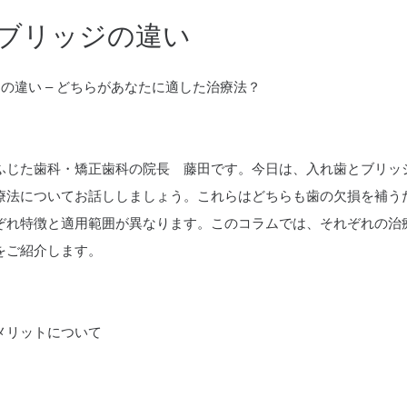
ブリッジの違い
ポセイドンシステムその２
の違い – どちらがあなたに適した治療法？
細動器）
法
ト
メディカルライトエアー
い
ポイックウォーター
ふじた歯科・矯正歯科の院長 藤田です。今日は、入れ歯とブリッ
療法についてお話ししましょう。これらはどちらも歯の欠損を補う
笑顔
科
新型コロナウィルスの現状
ぞれ特徴と適用範囲が異なります。このコラムでは、それぞれの治
わせ
をご紹介します。
メリットについて
院内掲示
について