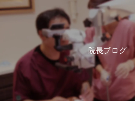
院長ブログ
ログ
ス
感染予防対策
義歯治療
口管強
ピ
ワンランク上の入れ歯
徹底した滅菌
いて
審美
報
感染予防のスペシャリスト
入れ歯のQ&A
ナー
ポセイドンシステムその1