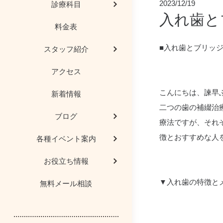
2023/12/19
診療科目
入れ歯と
料金表
歯科用ＣＴ
院長コラム
歯科豆知識
審美治療
■入れ歯とブリッジ
スタッフ紹介
AED（自動体外式除
歯科用語や治療
研修会レポー
予防歯科
アクセス
医院からのお願
インプラント
こんにちは、諫早
新着情報
二つの歯の補綴治
患者様の喜びの
マタニティー歯
ブログ
療法ですが、それ
顎関節症、噛み合
医院見学
徴とおすすめな人
各種イベント案内
お役立ち情報
メディア情報
親知らず
▼入れ歯の特徴と
無料メール相談
歯科保険医療機関の
歯茎の再生
医療DX推進体制整備
入れ歯・義歯