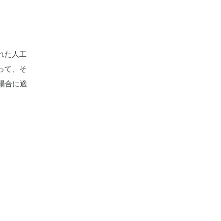
れた人工
って、そ
場合に適