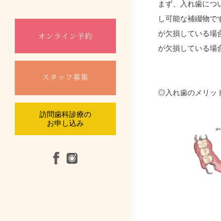
まず、入れ歯につ
し可能な補綴物で
口腔外科
が欠損している場
が欠損している場
根管治療
摂食嚥下リハビ
◎入れ歯のメリッ
訪問診療
訪問歯科診療の
お申し込み