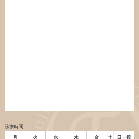
診療時間
月
火
水
木
金
土
日・祝