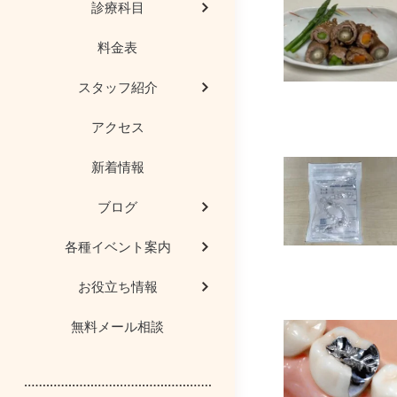
診療科目
料金表
歯科用ＣＴ
院長コラム
歯科豆知識
審美治療
スタッフ紹介
AED（自動体外式除
歯科用語や治療
研修会レポー
予防歯科
アクセス
医院からのお願
インプラント
新着情報
患者様の喜びの
マタニティー歯
ブログ
顎関節症、噛み合
医院見学
各種イベント案内
お役立ち情報
メディア情報
親知らず
無料メール相談
歯科保険医療機関の
歯茎の再生
医療DX推進体制整備
入れ歯・義歯