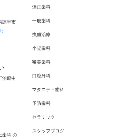
矯正歯科
一般歯科
県諫早市
読む
虫歯治療
小児歯科
審美歯科
い
口腔外科
正治療中
マタニティ歯科
予防歯科
セラミック
スタッフブログ
歯科 の