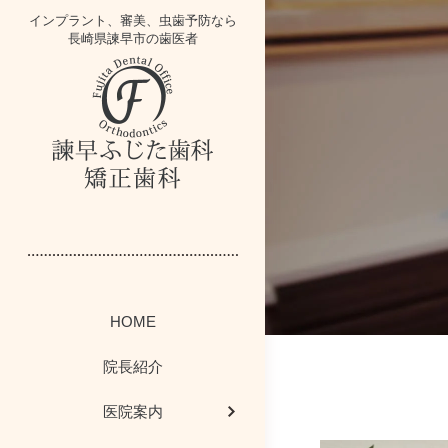
インプラント、審美、虫歯予防なら
長崎県諫早市の歯医者
インプラントブ
歯にかみニュー
スタッフ紹介
イベント情報
医院案内
一般歯科
HOME
かむかむレシ
歯周病コラム
歯周病治療
院内掲示板
院内紹介
院長紹介
感染予防対策につ
ホワイトニング・
今週のボード情
矯正歯科
医院案内
歯科お役立ちコー
最新医療設備
院長ブログ
小児歯科