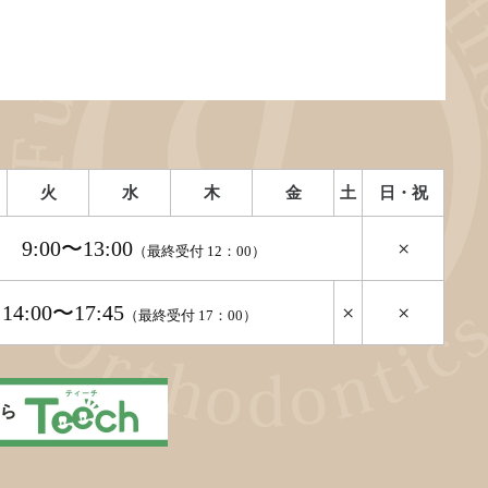
火
水
木
金
土
日・祝
9:00〜13:00
×
（最終受付 12：00）
14:00〜17:45
×
×
（最終受付 17：00）