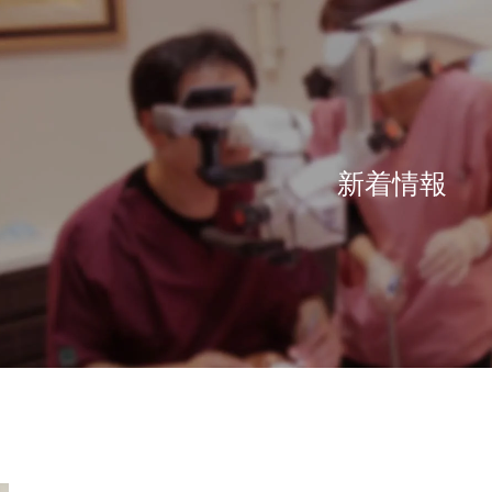
新着情報
ログ
ス
感染予防対策
義歯治療
口管強
ピ
ワンランク上の入れ歯
徹底した滅菌
いて
審美
報
感染予防のスペシャリスト
入れ歯のQ&A
ナー
ポセイドンシステムその1