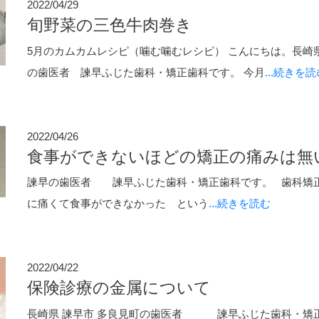
2022/04/29
旬野菜の三色牛肉巻き
ポセイドンシステムその２
5月のカムカムレシピ（噛む噛むレシピ） こんにちは。長崎
の歯医者 諫早ふじた歯科・矯正歯科です。 今月
...続きを
細動器）
法
ト
メディカルライトエアー
い
ポイックウォーター
2022/04/26
食事ができないほどの矯正の痛みは無
笑顔
科
新型コロナウィルスの現状
諫早の歯医者 諫早ふじた歯科・矯正歯科です。 歯科矯
わせ
に痛くて食事ができなかった という
...続きを読む
2022/04/22
院内掲示
保険診療の金属について
について
長崎県 諫早市 多良見町の歯医者 諫早ふじた歯科・矯正