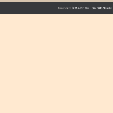
Copyright ©
諫早ふじた歯科・矯正歯科All rights res